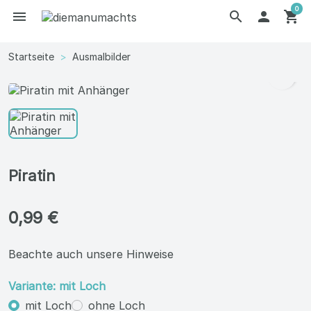
0
menu
search

shopping_cart
Startseite
Ausmalbilder
search
Piratin
0,99 €
Beachte auch unsere Hinweise
Variante: mit Loch
mit Loch
ohne Loch