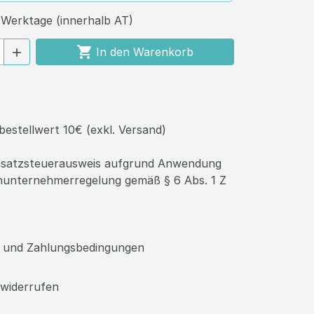
2 Werktage (innerhalb AT)

In den Warenkorb

bestellwert 10€ (exkl. Versand)
satzsteuerausweis aufgrund Anwendung
inunternehmerregelung gemäß § 6 Abs. 1 Z
search
 und Zahlungsbedingungen
 widerrufen