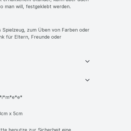
Rock-Outfit.
ichem
PLA
(Polylactide), ideal für unsere
at erhältlichem Ständer, kann aber auch
o man will, festgeklebt werden.
es Spielzeug, zum Üben von Farben oder
enk für Eltern, Freunde oder
*i*m*e*e*