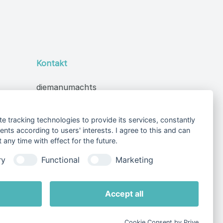
eit widerrufen. Benutze
Kontakt
te tracking technologies to provide its services, constantly
ts according to users' interests. I agree to this and can
diemanumachts
any time with effect for the future.
Viktor-Adler-Gasse 8
2542 Kottingbrunn
ry
Functional
Marketing
Österreich
phone
0699 18 34 02 53
Accept all
mail
kontakt@diemanumachts.at
Cookie Consent by Prive