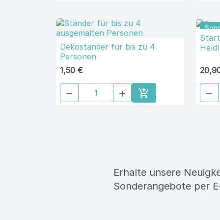
0,99 €
0,99




In den Warenkorb
Sond
Start
Dekoständer für bis zu 4
Held
Personen
1,50 €
20,9




In den Warenkorb
Erhalte unsere Neuigk