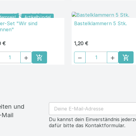
 €
0,99 €





In den Warenkorb
In 
erpreis!
Artikelbündel
er-Set "Wir sind
Bastelklammern 5 Stk.
Innen"
0 €
1,20 €





In den Warenkorb
In 
eiten und