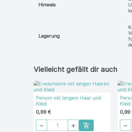
Größe
1
B
Hinweis
U
k
K
V
Lagerung
f
d
Vielleicht gefällt dir auch
Person mit langem Haar und
Pers
Kleid
Kleid