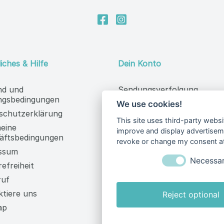
-Mail
Du kannst dein Einverständnis jederz
dafür bitte das Kontaktformular.
We use cookies!
iches & Hilfe
Dein Konto
This site uses third-party websi
improve and display advertisemen
nd und
Sendungsverfolgung
revoke or change my consent at 
ngsbedingungen

Vertrag widerrufen
schutzerklärung
Necessa
Anmelden
meine
Benutzerkonto erstellen
äftsbedingungen
Reject optional
ssum
refreiheit