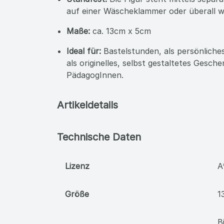
Aussehen:
Person mit kurzem Haar und 
Material:
Aus robustem, umweltfreundl
Acrylstifte.
Standfest:
Die Figur steht mittels separ
auf einer Wäscheklammer oder überall w
Maße:
ca. 13cm x 5cm
Ideal für:
Bastelstunden, als persönlich
als originelles, selbst gestaltetes Gesch
PädagogInnen.
Artikeldetails
Technische Daten
Lizenz
A