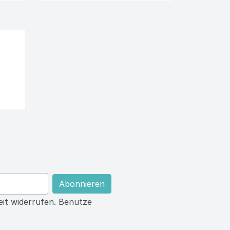
0,99 €



den Warenkorb
In den Warenkorb
den Warenkorb