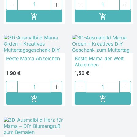




In den Warenkorb
In den Waren


Beste Mama Abzeichen
Beste Mama der Welt
Abzeichen
1,90 €
1,50 €




In den Warenkorb
In den Waren

