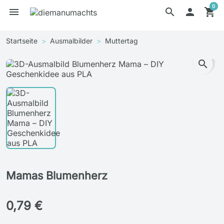
0
menu
search

shopping_cart
Startseite
Ausmalbilder
Muttertag
search
Mamas Blumenherz
0,79 €