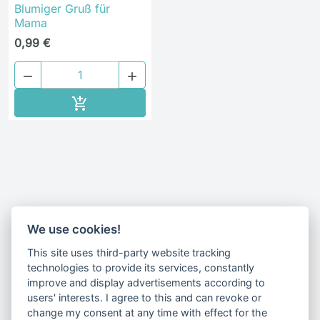
Blumiger Gruß für
Mama
0,99 €


In den Warenkorb

Erhalte unsere Neuigkeiten und
We use cookies!
Sonderangebote per E-Mail
This site uses third-party website tracking
technologies to provide its services, constantly
improve and display advertisements according to
users' interests. I agree to this and can revoke or
Du kannst dein Einverständnis jederzeit widerrufen.
change my consent at any time with effect for the
Benutze dafür bitte das Kontaktformular.