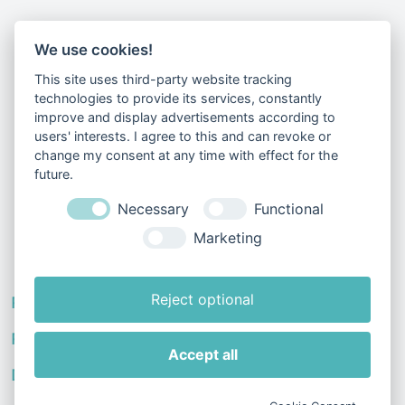
Erhalte unsere Neuigkeiten und
We use cookies!
Sonderangebote per E-Mail
This site uses third-party website tracking
technologies to provide its services, constantly
improve and display advertisements according to
users' interests. I agree to this and can revoke or
Du kannst dein Einverständnis jederzeit widerrufen.
change my consent at any time with effect for the
Benutze dafür bitte das Kontaktformular.
future.
Necessary
Functional
Marketing
Reject optional
arrow_drop_down
Produkte
arrow_drop_down
Rechtliches & Hilfe
Accept all
arrow_drop_down
Dein Konto