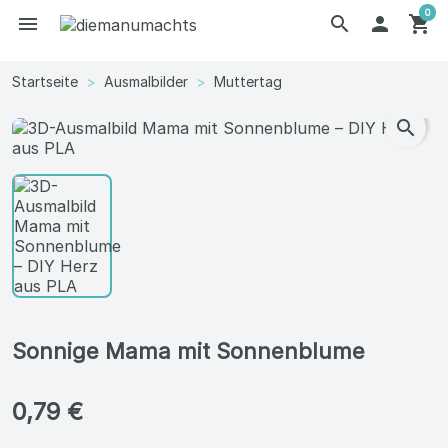
0
menu
search

shopping_cart
Startseite
Ausmalbilder
Muttertag
search
Sonnige Mama mit Sonnenblume
0,79 €