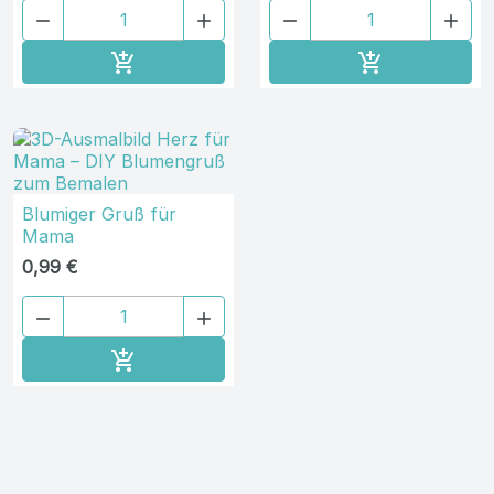




In den Warenkorb
In den Ware


Blumiger Gruß für
Mama
0,99 €


In den Warenkorb
