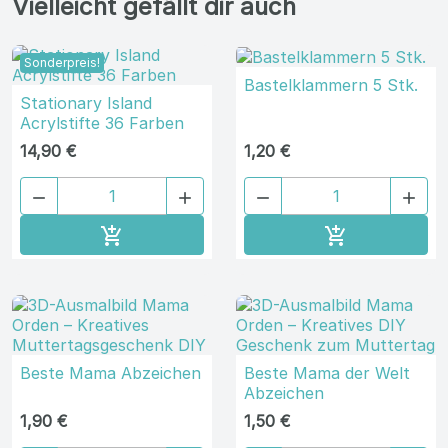
Vielleicht gefällt dir auch
Sonderpreis!
Bastelklammern 5 Stk.
Stationary Island
Acrylstifte 36 Farben
14,90 €
1,20 €




In den Warenkorb
In den Ware


Beste Mama Abzeichen
Beste Mama der Welt
Abzeichen
1,90 €
1,50 €