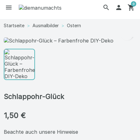
0
menu
search

shopping_cart
Startseite
Ausmalbilder
Ostern
search
Schlappohr-Glück
1,50 €
Beachte auch unsere Hinweise