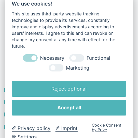
We use cookies!
Sonderangebote per E-Mail
This site uses third-party website tracking
technologies to provide its services, constantly
improve and display advertisements according to
users' interests. I agree to this and can revoke or
Du kannst dein Einverständnis jederzeit widerrufen.
change my consent at any time with effect for the
Benutze dafür bitte das Kontaktformular.
future.
Necessary
Functional
Marketing
Reject optional
arrow_drop_down
Produkte
arrow_drop_down
Rechtliches & Hilfe
Accept all
arrow_drop_down
Dein Konto
Cookie Consent
arrow_drop_down
Kontakt
Privacy policy
Imprint
by Prive
Settings